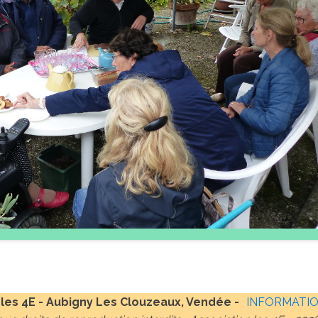
 les 4E - Aubigny Les Clouzeaux, Vendée -
INFORMATIO