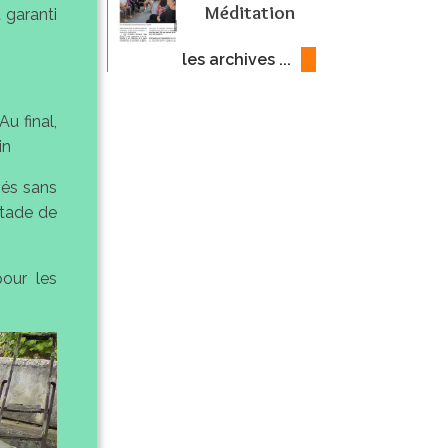
Méditation
 garanti
les archives ...
u final,
in
vés sans
stade de
pour les