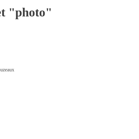
et "photo"
louzeaux