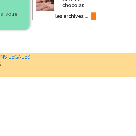
chocolat
ns votre
les archives ...
NS LEGALES
6
-