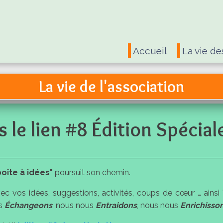
Accueil
La vie de
La vie de l'association
 le lien #8 Édition Spécial
boîte à idées"
poursuit son chemin.
c vos idées, suggestions, activités, coups de cœur … ainsi "
us
Échangeons
, nous nous
Entraidons
, nous nous
Enrichisso