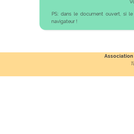
Vo
PS: dans le document ouvert, si le
navigateur !
Association
T