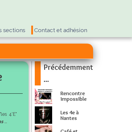
s sections
Contact et adhésion
Précédemment
e
...
Rencontre
impossible
Les 4e à
les 4'E"
Nantes
ns
...
Café et