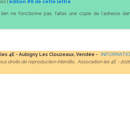
ici l'
édition #8 de cette lettre
 lien ne fonctionne pas, faites une copie de l'adresse da
 les 4E - Aubigny Les Clouzeaux, Vendée -
INFORMATIO
ous droits de reproduction interdits, Association les 4E -
202