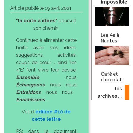
impossible
Article publié le
19 avril 2021
"la boîte à idées"
poursuit
son chemin.
Les 4e à
Nantes
Continuez à alimenter cette
boîte avec vos idées,
suggestions, activités,
coups de cœur … ainsi "les
4'E" font vivre leur devise:
Café et
Ensemble
, nous
chocolat
Échangeons
, nous nous
les
Entraidons
, nous nous
archives ...
Enrichissons
...
Voici l'
édition #10 de
cette lettre
PS: dans le document