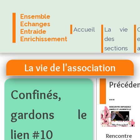
Ensemble
Echanges
Accueil
La vie
Entraide
Enrichissement
des
e
sections
La vie de l'association
Précéde
Confinés,
...
gardons le
lien #10
Rencontre