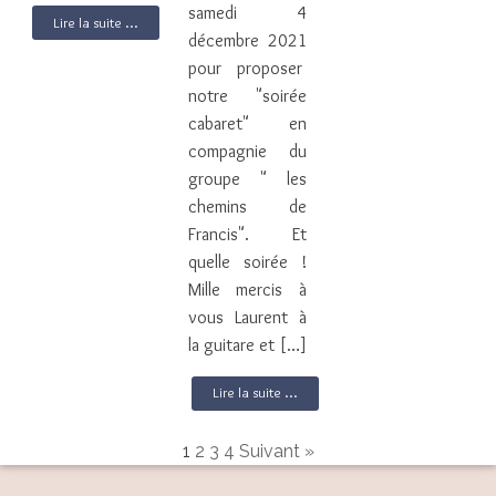
samedi 4
Lire la suite ...
décembre 2021
pour proposer
notre "soirée
cabaret" en
compagnie du
groupe " les
chemins de
Francis". Et
quelle soirée !
Mille mercis à
vous Laurent à
la guitare et […]
Lire la suite ...
1
2
3
4
Suivant »