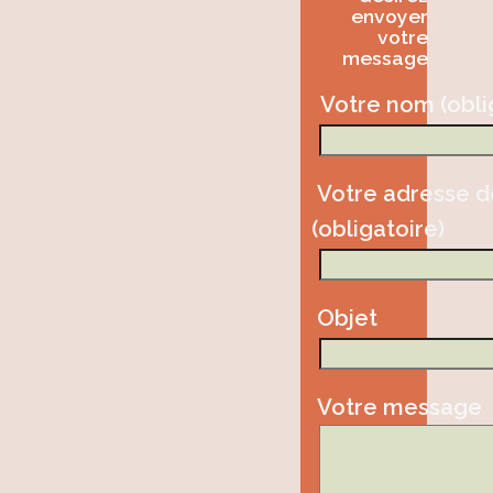
envoyer
votre
message
Votre nom (obli
Votre adresse 
(obligatoire)
Objet
Votre message