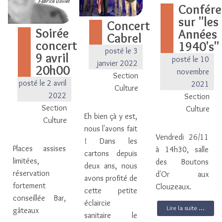
Confére
sur "les
Concert
Soirée
Années
Cabrel
concert
1940's"
posté le 3
9 avril
posté le 10
janvier 2022
20h00
novembre
Section
posté le 2 avril
2021
Culture
2022
Section
Section
Culture
Eh bien çà y est,
Culture
nous l'avons fait
Vendredi 26/11
! Dans les
Places assises
à 14h30, salle
cartons depuis
limitées,
des Boutons
deux ans, nous
réservation
d'Or aux
avons profité de
fortement
Clouzeaux.
cette petite
conseillée Bar,
éclaircie
Lire la suite ...
gâteaux
sanitaire le