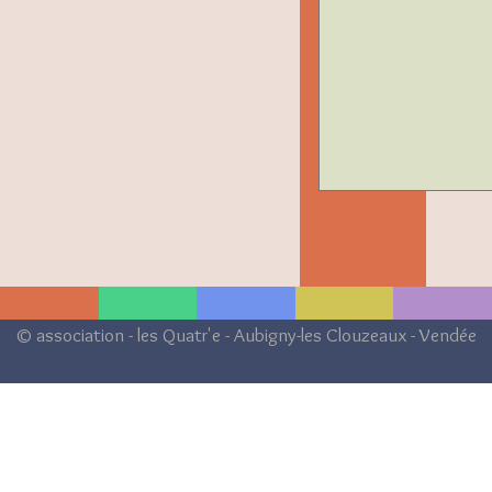
© association - les Quatr'e - Aubigny-les Clouzeaux - Vendée