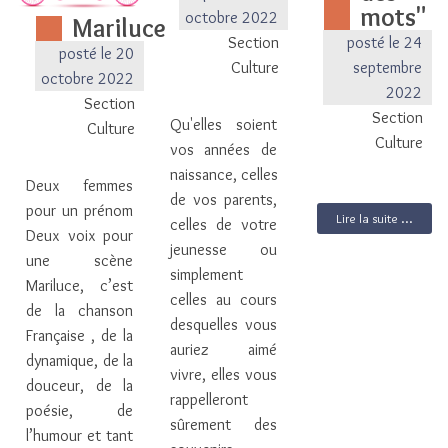
mots"
octobre 2022
Mariluce
Section
posté le 24
posté le 20
Culture
septembre
octobre 2022
2022
Section
Section
Qu'elles soient
Culture
Culture
vos années de
naissance, celles
Deux femmes
de vos parents,
pour un prénom
Lire la suite ...
celles de votre
Deux voix pour
jeunesse ou
une scène
simplement
Mariluce, c’est
celles au cours
de la chanson
desquelles vous
Française , de la
auriez aimé
dynamique, de la
vivre, elles vous
douceur, de la
rappelleront
poésie, de
sûrement des
l’humour et tant