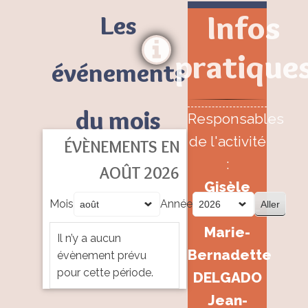
Infos
Les
pratique
événements
du mois
Responsables
de l'activité
ÉVÈNEMENTS EN
:
AOÛT 2026
Gisèle
Mois
Année
TESSON -
Marie-
Il n’y a aucun
Bernadette
évènement prévu
pour cette période.
DELGADO
Jean-