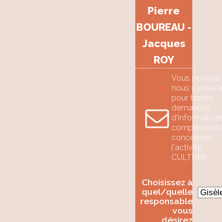
Pierre
BOUREAU -
Jacques
ROY
Vous pouvez
nous contact
pour toutes
demandes
d'information
complémenta
concernant
l'activité
CULTURE.
Choisissez à
quel/quelle
responsable
vous
désirez