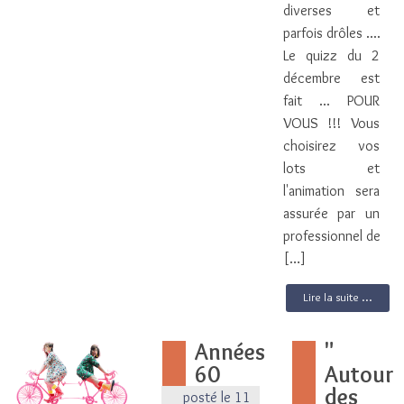
diverses et
parfois drôles ....
Le quizz du 2
décembre est
fait ... POUR
VOUS !!! Vous
choisirez vos
lots et
l'animation sera
assurée par un
professionnel de
[…]
Lire la suite ...
Années
"
60
Autour
des
posté le 11