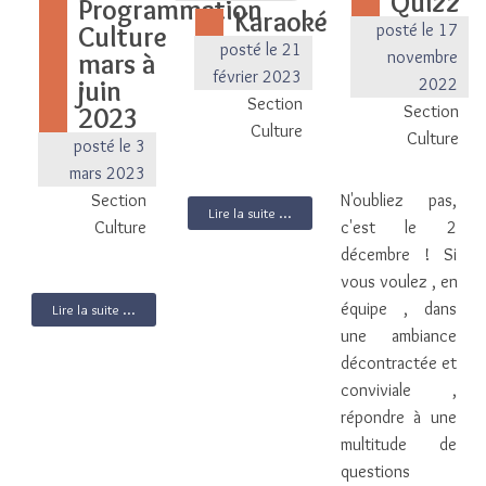
Quizz
Programmation
Karaoké
posté le 17
Culture
posté le 21
novembre
mars à
février 2023
2022
juin
Section
Section
2023
Culture
Culture
posté le 3
mars 2023
N'oubliez pas,
Section
Lire la suite ...
c'est le 2
Culture
décembre ! Si
vous voulez , en
équipe , dans
Lire la suite ...
une ambiance
décontractée et
conviviale ,
répondre à une
multitude de
questions