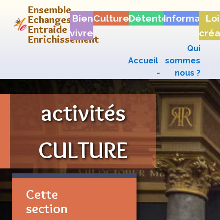
Ensemble
Bien
Culture
Détente
Informatiq
Loi
Echanges
Entraide &
vivre
créa
Enrichissement
Qui
Accueil
sommes
-
nous ?
activités
CULTURE
Cette
section