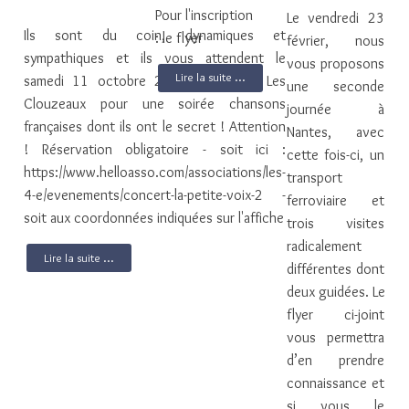
Pour l'inscription
Le vendredi 23
Ils sont du coin, dynamiques et
: le flyer
février, nous
sympathiques et ils vous attendent le
vous proposons
Lire la suite ...
samedi 11 octobre 2025 à Aubigny Les
une seconde
Clouzeaux pour une soirée chansons
journée à
françaises dont ils ont le secret ! Attention
Nantes, avec
! Réservation obligatoire - soit ici :
cette fois-ci, un
https://www.helloasso.com/associations/les-
transport
4-e/evenements/concert-la-petite-voix-2 -
ferroviaire et
soit aux coordonnées indiquées sur l'affiche
trois visites
radicalement
Lire la suite ...
différentes dont
deux guidées. Le
flyer ci-joint
vous permettra
d’en prendre
connaissance et
si vous le