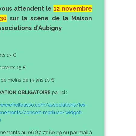
 vous attendent le
12 novembre
30
sur la scène de la Maison
ssociations d’Aubigny
ts 13 €
érents 15 €
 de moins de 15 ans 10 €
VATION OBLIGATOIRE
par ici :
/www.helloasso.com/associations/les-
enements/concert-mariluce/widget-
e
nements au 06 87 77 80 29 ou par mail à