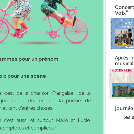
Concert
Voix"
Après-m
emmes pour un prénom
musical
oix pour une scène
e, c’est de la chanson Française , de la
que, de la douceur, de la poésie, de
Journée
 et tant d’autres choses.
les a
e c’est aussi et surtout Marie et Lucie,
s complètes et complices !