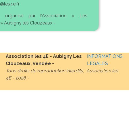
@les4e.fr
t organisé par l’Association « Les
 » Aubigny les Clouzeaux -
Association les 4E - Aubigny Les
INFORMATIONS
Clouzeaux, Vendée -
LEGALES
Tous droits de reproduction interdits, Association les
4E -
2026
-