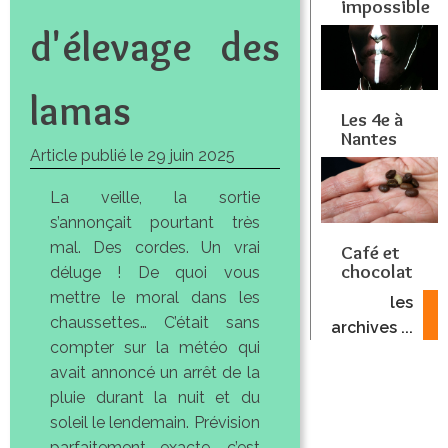
impossible
d'élevage des
lamas
Les 4e à
Nantes
Article publié le
29 juin 2025
La veille, la sortie
s’annonçait pourtant très
mal. Des cordes. Un vrai
Café et
chocolat
déluge ! De quoi vous
mettre le moral dans les
les
chaussettes… C’était sans
archives ...
compter sur la météo qui
avait annoncé un arrêt de la
pluie durant la nuit et du
soleil le lendemain. Prévision
parfaitement exacte, c’est