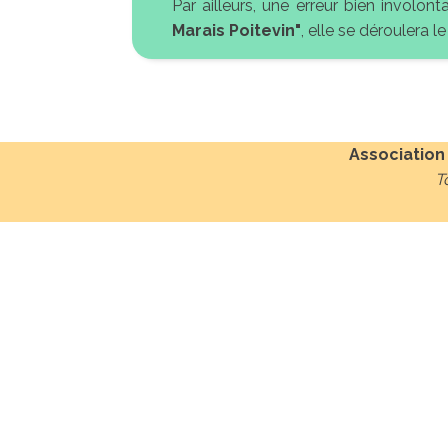
Par ailleurs, une erreur bien involo
Marais Poitevin"
, elle se déroulera l
Association
T