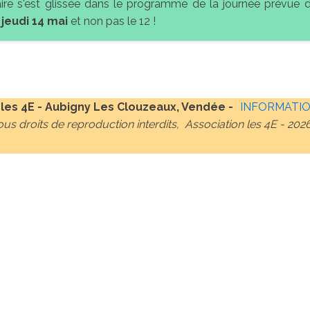
ntaire s'est glissée dans le programme de la journée prévue
e
jeudi
14 mai
et non pas le 12 !
 les 4E - Aubigny Les Clouzeaux, Vendée -
INFORMATIO
ous droits de reproduction interdits, Association les 4E -
202