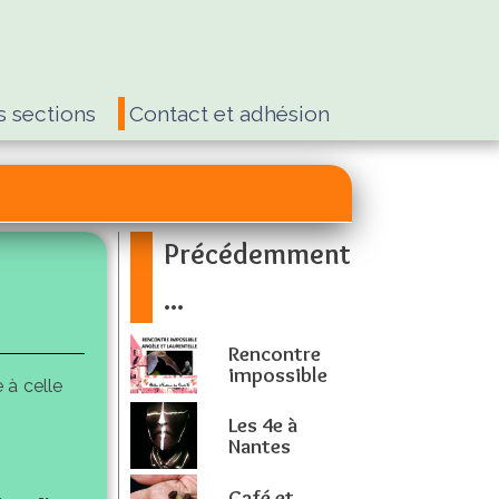
s sections
Contact et adhésion
Précédemment
...
Rencontre
impossible
 à celle
Les 4e à
Nantes
Café et