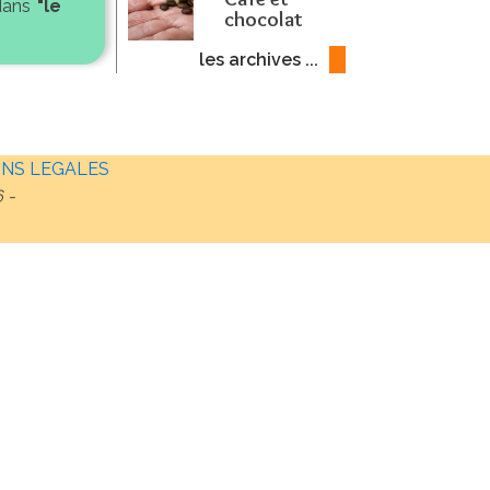
 dans
"le
chocolat
les archives ...
NS LEGALES
6
-