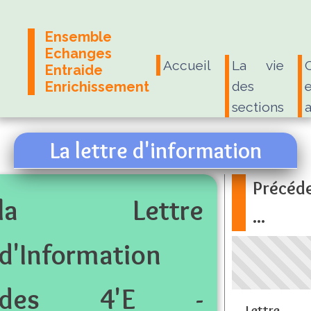
Ensemble
Echanges
Accueil
La vie
Entraide
Enrichissement
des
e
sections
La lettre d'information
Précéd
la Lettre
...
d'Information
des 4'E -
Lettre