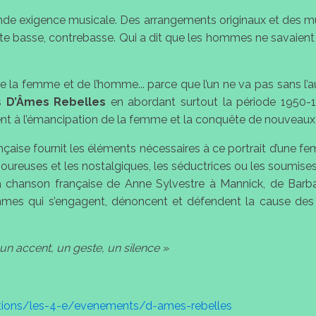
nde exigence musicale. Des arrangements originaux et des mu
, flûte basse, contrebasse. Qui a dit que les hommes ne savaie
 de la femme et de l’homme... parce que l’un ne va pas sans l’a
es
D’Âmes Rebelles
en abordant surtout la période 1950-1
t à l’émancipation de la femme et la conquête de nouveaux 
nçaise fournit les éléments nécessaires à ce portrait d’une f
ureuses et les nostalgiques, les séductrices ou les soumises, 
la chanson française de Anne Sylvestre à Mannick, de Barb
ommes qui s’engagent, dénoncent et défendent la cause d
un accent, un geste, un silence »
tions/les-4-e/evenements/d-ames-rebelles