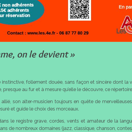
me, on le devient »
instinctive, follement douée, sans façon et sincère dont la 
ce, presque au fur et à mesure qu’elle le découvre, ce répertoire
et allié, son alter-musicien toujours en quête de merveilleu
uré et guide le choix des morceaux.
 dans le registre grave, cordes, vents et amateur de la lang
ans de nombreux domaines (jazz, classique, chanson, contes..