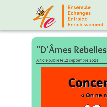
Ensemble
Echanges
Entraide
Enrichissement
"D'Âmes Rebelles
Article publié le
12 septembre 2024