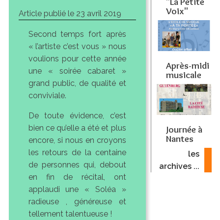
"La Petite
Voix"
Article publié le
23 avril 2019
Second temps fort après
« l’artiste c’est vous » nous
voulions pour cette année
Après-midi
une « soirée cabaret »
musicale
grand public, de qualité et
conviviale.
De toute évidence, c’est
bien ce qu’elle a été et plus
Journée à
Nantes
encore, si nous en croyons
les retours de la centaine
les
de personnes qui, debout
archives ...
en fin de récital, ont
applaudi une « Soléa »
radieuse , généreuse et
tellement talentueuse !