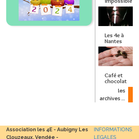
impossible
Les 4e à
Nantes
Café et
chocolat
les
archives ...
Association les 4E - Aubigny Les
INFORMATIONS
Clouzeaux, Vendée -
LEGALES