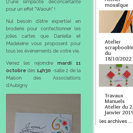
D'une simplicité déconcertante
mosaïque
pour un effet "Waouh" !
Nul besoin d'être expert(e) en
broderie pour confectionner les
jolies cartes que Danielle et
Atelier
Madeleine vous proposent pour
scrapbooki
tous les évènements de votre vie.
du
18/10/2022
Venez les rejoindre
mardi 11
octobre
dès
14h30
-salle 2 de la
Maison des Associations
d'Aubigny
Travaux
Manuels
Atelier du 2
janvier 201
les archives ...