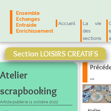
Ensemble
Echanges
Accueil
La vie
Entraide
Enrichissement
des
e
sections
Section LOISIRS CREATIFS
Précéd
Atelier
...
scrapbooking
Article publié le
11 octobre 2022
Atelier