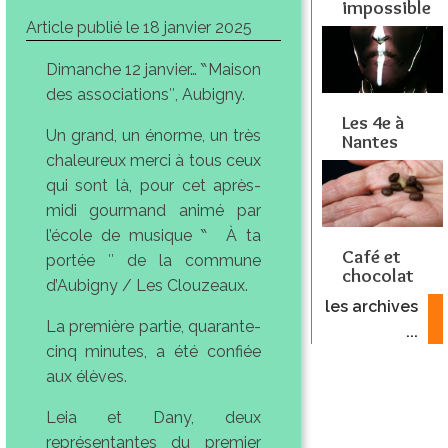
impossible
Article publié le
18 janvier 2025
Dimanche 12 janvier… ‶Maison
des associations″, Aubigny.
Les 4e à
Un grand, un énorme, un très
Nantes
chaleureux merci à tous ceux
qui sont là, pour cet après-
midi gourmand animé par
l’école de musique ‶ À ta
Café et
portée ″ de la commune
chocolat
d’Aubigny / Les Clouzeaux.
les archives
La première partie, quarante-
...
cinq minutes, a été confiée
aux élèves.
Leia et Dany, deux
représentantes du premier