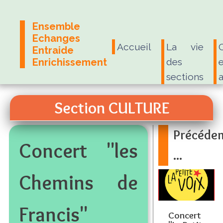
Ensemble
Echanges
Accueil
La vie
Entraide
Enrichissement
des
e
sections
Section CULTURE
Précéde
Concert "les
...
Chemins de
Francis"
Concert